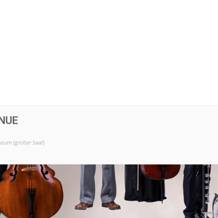
INUE
eum (großer Saal)