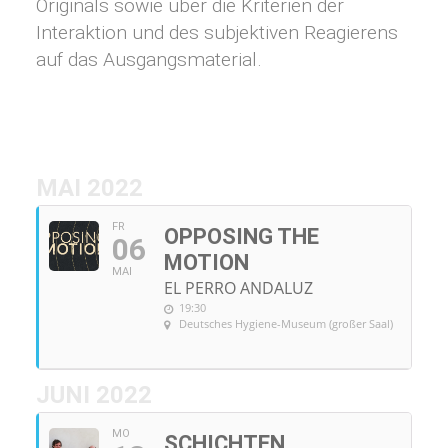
Originals sowie über die Kriterien der
Interaktion und des subjektiven Reagierens
auf das Ausgangsmaterial.
MAI 2022
FR
OPPOSING THE
06
MOTION
MAI
EL PERRO ANDALUZ
19:30
Deutsches Hygiene-Museum (großer Saal)
JUNI 2022
MO
SCHICHTEN