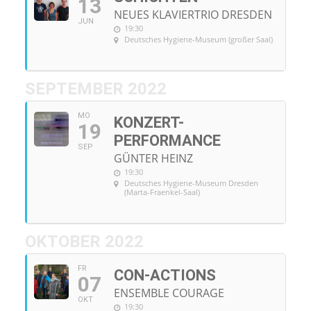
13
NEUES KLAVIERTRIO DRESDEN
JUN
19:30
Deutsches Hygiene-Museum (großer Saal)
SEPTEMBER 2022
MO
KONZERT-
19
PERFORMANCE
SEP
GÜNTER HEINZ
19:30
Deutsches Hygiene-Museum Dresden
(Marta-Fraenkel-Saal)
OKTOBER 2022
FR
CON-ACTIONS
07
ENSEMBLE COURAGE
OKT
19:30