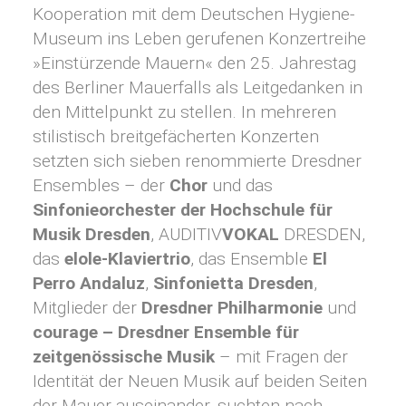
Kooperation mit dem Deutschen Hygiene-
Museum ins Leben gerufenen Konzertreihe
»Einstürzende Mauern« den 25. Jahrestag
des Berliner Mauerfalls als Leitgedanken in
den Mittelpunkt zu stellen. In mehreren
stilistisch breitgefächerten Konzerten
setzten sich sieben renommierte Dresdner
Ensembles – der
Chor
und das
Sinfonieorchester der Hochschule für
Musik Dresden
, AUDITIV
VOKAL
DRESDEN,
das
elole-Klaviertrio
, das Ensemble
El
Perro Andaluz
,
Sinfonietta Dresden
,
Mitglieder der
Dresdner Philharmonie
und
courage – Dresdner Ensemble für
zeitgenössische Musik
– mit Fragen der
Identität der Neuen Musik auf beiden Seiten
der Mauer auseinander, suchten nach