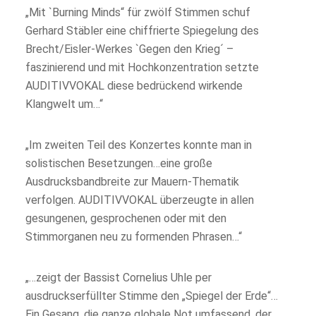
„Mit `Burning Minds“ für zwölf Stimmen schuf
Gerhard Stäbler eine chiffrierte Spiegelung des
Brecht/Eisler-Werkes `Gegen den Krieg´ –
faszinierend und mit Hochkonzentration setzte
AUDITIVVOKAL diese bedrückend wirkende
Klangwelt um…“
„Im zweiten Teil des Konzertes konnte man in
solistischen Besetzungen…eine große
Ausdrucksbandbreite zur Mauern-Thematik
verfolgen. AUDITIVVOKAL überzeugte in allen
gesungenen, gesprochenen oder mit den
Stimmorganen neu zu formenden Phrasen…“
„…zeigt der Bassist Cornelius Uhle per
ausdruckserfüllter Stimme den „Spiegel der Erde“…
Ein Gesang, die ganze globale Not umfassend, der